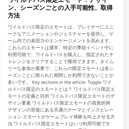
t
ン、シーズンごとの入手可能性、取得
e
方法
d
i
ワイルドパス限定のエモートは、プレイヤーにユニ
n
ークなアニメーションやジェスチャーを提供し、ゲ
ーム内での表現力やエンゲージメントを高めます。
これらのエモートは通常、特定の季節イベント中に
利用可能で、ワイルドパスを購入し、指定されたチ
ャレンジをクリアすることで獲得できます。タイム
リーな参加が重要で、これらの限定エモートは各シ
ーズンごとに限られた期間しか利用できないことが
多いです。 Key sections in the article: Toggle ワイ
ルドパス限定のエモートとは？ ワイルドパス限定エ
モートの定義と目的 ワイルドパス限定エモートのデ
ザイン要素 ワイルドパス限定エモートの視覚的例
デザインの背後にある共通のテーマとインスピレー
ション エモートがゲームプレイ体験を向上させる方
法 ワイルドパス限定エモートはいつ利用可能です