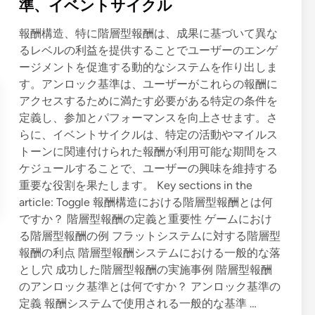
t
準、イベントサイクル
賞
e
金
報酬構造、特に階層型報酬は、成果に基づいて異な
d
プ
るレベルの利益を提供することでユーザーのエンゲ
i
ー
ージメントを促進する動的なシステムを作り出しま
n
ル
す。アンロック基準は、ユーザーがこれらの報酬に
、
アクセスするために満たす必要がある特定の条件を
戦
定義し、参加とパフォーマンスを向上させます。さ
略
らに、イベントサイクルは、特定の活動やマイルス
トーンに関連付けられた報酬が利用可能な期間をス
ケジュールすることで、ユーザーの興味を維持する
重要な役割を果たします。 Key sections in the
article: Toggle 報酬構造における階層型報酬とは何
ですか？ 階層型報酬の定義と重要性 ゲームにおけ
る階層型報酬の例 フラットシステムに対する階層型
報酬の利点 階層型報酬システムにおける一般的な落
とし穴 成功した階層型報酬の実施事例 階層型報酬
のアンロック基準とは何ですか？ アンロック基準の
報
定義 報酬システムで使用される一般的な基準 …