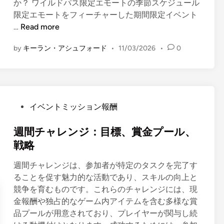
か？ ワイルドパス限定エモートの季節スケジュール
限定エモートをフィーチャーした期間限定イベント
ワ
…
Read more
イ
by
キーラン・アシュフォード
•
11/03/2026
•
0
ル
ド
パ
ス
限
P
イベントミッション報酬
定
o
エ
s
週間チャレンジ：目標、賞金プール、
モ
t
戦略
ー
e
ト
週間チャレンジは、参加者が特定のタスクを完了す
d
：
ることを促す魅力的な活動であり、スキルの向上と
i
デ
競争を育むものです。これらのチャレンジには、現
n
ザ
金報酬や独占的なゲーム内アイテムを含む多様な賞
イ
品プールが用意されており、プレイヤーが関与し続
ン