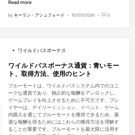
酬
Read more
構
by
キーラン・アシュフォード
•
10/03/2026
•
0
造
：
階
層
報
P
ワイルドパスボーナス
酬
o
、
s
ワイルドパスボーナス通貨：青いモー
ア
t
ト、取得方法、使用のヒント
ン
e
ロ
ブルーモートは、ワイルドパスシステム内でのユニ
d
ッ
ークな通貨であり、独占的な報酬をアンロックし、
i
ク
ゲームプレイを向上させるために不可欠です。プレ
n
基
イヤーは、デイリーミッション、イベント、ゲーム
準
内購入を通じてブルーモートを獲得できるため、最
、
適な報酬を得るためにはこれらの獲得方法を理解す
イ
ることが重要です。ブルーモートを最大限に活用す
ベ