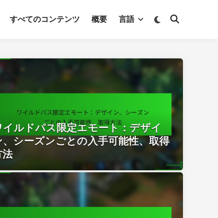
Switch
すべてのコンテンツ
概要
言語
Open
to
Search
dark
mode
ワイルドパス限定エモート：デザイ
ン、シーズンごとの入手可能性、取得
方法