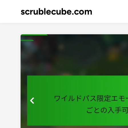
Skip
scrublecube.com
to
content