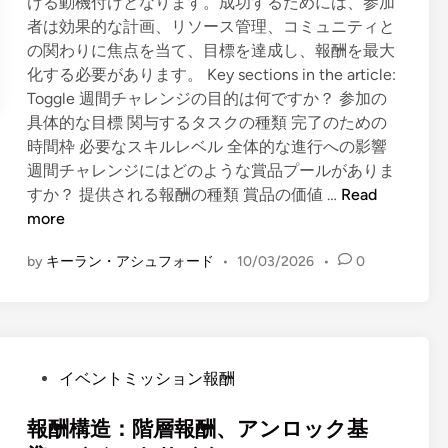
ける動機付けとなります。成功するためには、参加
、
者は効果的な計画、リソース管理、コミュニティと
シ
の関わりに焦点を当て、目標を達成し、報酬を最大
ー
化する必要があります。 Key sections in the article:
ズ
Toggle 週間チャレンジの目的は何ですか？ 参加の
ン
具体的な目標 関与するタスクの種類 完了のための
ご
時間枠 必要なスキルレベル 全体的な進行への影響
と
週間チャレンジにはどのような賞品プールがありま
の
週
すか？ 提供される報酬の種類 賞品の価値 …
Read
入
間
more
手
チ
可
by
キーラン・アシュフォード
•
10/03/2026
•
0
ャ
能
レ
性
ン
、
ジ
取
：
得
P
イベントミッション報酬
目
方
o
標
法
s
報酬構造：階層報酬、アンロック基
、