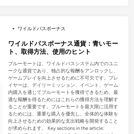
：
階
層
報
P
ワイルドパスボーナス
酬
o
、
s
ワイルドパスボーナス通貨：青いモー
ア
t
ト、取得方法、使用のヒント
ン
e
ロ
ブルーモートは、ワイルドパスシステム内でのユニ
d
ッ
ークな通貨であり、独占的な報酬をアンロックし、
i
ク
ゲームプレイを向上させるために不可欠です。プレ
n
基
イヤーは、デイリーミッション、イベント、ゲーム
準
内購入を通じてブルーモートを獲得できるため、最
、
適な報酬を得るためにはこれらの獲得方法を理解す
イ
ることが重要です。ブルーモートを最大限に活用す
ベ
るためには、重要な購入を優先し、全体的な体験を
ン
向上させるための効果的な支出戦略を開発すること
ト
が求められます。 Key sections in the article:
サ