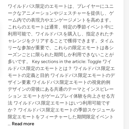
i
ワイルドパス限定のエモートは、プレイヤーにユニ
n
ークなアニメーションやジェスチャーを提供し、ゲ
ーム内での表現力やエンゲージメントを高めます。
これらのエモートは通常、特定の季節イベント中に
利用可能で、ワイルドパスを購入し、指定されたチ
ャレンジをクリアすることで獲得できます。タイム
リーな参加が重要で、これらの限定エモートは各シ
ーズンごとに限られた期間しか利用できないことが
多いです。 Key sections in the article: Toggle ワイ
ルドパス限定のエモートとは？ ワイルドパス限定エ
モートの定義と目的 ワイルドパス限定エモートのデ
ザイン要素 ワイルドパス限定エモートの視覚的例
デザインの背後にある共通のテーマとインスピレー
ション エモートがゲームプレイ体験を向上させる方
法 ワイルドパス限定エモートはいつ利用可能です
か？ ワイルドパス限定エモートの季節スケジュール
限定エモートをフィーチャーした期間限定イベント
ワ
…
Read more