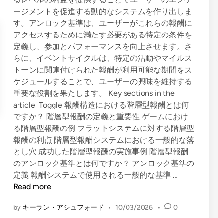
i
ー
ージメントを促進する動的なシステムを作り出しま
n
ル
す。アンロック基準は、ユーザーがこれらの報酬に
、
アクセスするために満たす必要がある特定の条件を
戦
定義し、参加とパフォーマンスを向上させます。さ
略
らに、イベントサイクルは、特定の活動やマイルス
トーンに関連付けられた報酬が利用可能な期間をス
ケジュールすることで、ユーザーの興味を維持する
重要な役割を果たします。 Key sections in the
article: Toggle 報酬構造における階層型報酬とは何
ですか？ 階層型報酬の定義と重要性 ゲームにおけ
る階層型報酬の例 フラットシステムに対する階層型
報酬の利点 階層型報酬システムにおける一般的な落
とし穴 成功した階層型報酬の実施事例 階層型報酬
のアンロック基準とは何ですか？ アンロック基準の
報
定義 報酬システムで使用される一般的な基準 …
酬
Read more
構
by
キーラン・アシュフォード
•
10/03/2026
•
0
造