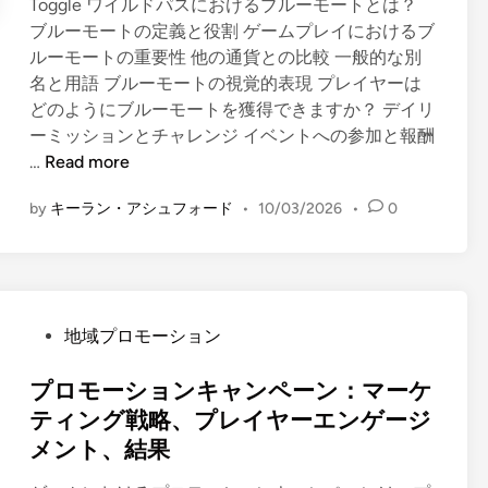
Toggle ワイルドパスにおけるブルーモートとは？
イ
ブルーモートの定義と役割 ゲームプレイにおけるブ
ク
ルーモートの重要性 他の通貨との比較 一般的な別
ル
名と用語 ブルーモートの視覚的表現 プレイヤーは
どのようにブルーモートを獲得できますか？ デイリ
ーミッションとチャレンジ イベントへの参加と報酬
ワ
…
Read more
イ
by
キーラン・アシュフォード
•
10/03/2026
•
0
ル
ド
パ
ス
ボ
P
地域プロモーション
ー
o
ナ
s
プロモーションキャンペーン：マーケ
ス
t
ティング戦略、プレイヤーエンゲージ
通
e
メント、結果
貨
d
：