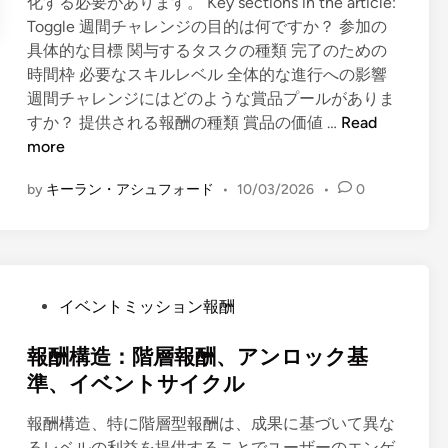
化する必要があります。 Key sections in the article:
ズ
Toggle 週間チャレンジの目的は何ですか？ 参加の
ン
具体的な目標 関与するタスクの種類 完了のための
ご
時間枠 必要なスキルレベル 全体的な進行への影響
と
週間チャレンジにはどのような賞品プールがありま
の
週
すか？ 提供される報酬の種類 賞品の価値 …
Read
入
間
more
手
チ
可
by
キーラン・アシュフォード
•
10/03/2026
•
0
ャ
能
レ
性
ン
、
ジ
取
：
得
P
イベントミッション報酬
目
方
o
標
法
s
報酬構造：階層報酬、アンロック基
、
t
準、イベントサイクル
賞
e
金
報酬構造、特に階層型報酬は、成果に基づいて異な
d
プ
るレベルの利益を提供することでユーザーのエンゲ