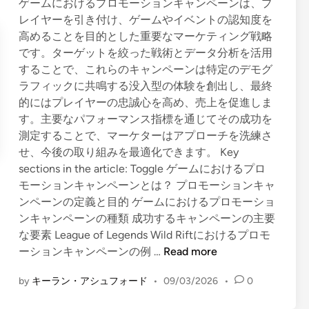
i
ゲームにおけるプロモーションキャンペーンは、プ
青
n
レイヤーを引き付け、ゲームやイベントの認知度を
い
高めることを目的とした重要なマーケティング戦略
モ
です。ターゲットを絞った戦術とデータ分析を活用
ー
することで、これらのキャンペーンは特定のデモグ
ト
ラフィックに共鳴する没入型の体験を創出し、最終
、
的にはプレイヤーの忠誠心を高め、売上を促進しま
取
す。主要なパフォーマンス指標を通じてその成功を
得
測定することで、マーケターはアプローチを洗練さ
方
せ、今後の取り組みを最適化できます。 Key
法
sections in the article: Toggle ゲームにおけるプロ
、
モーションキャンペーンとは？ プロモーションキャ
使
ンペーンの定義と目的 ゲームにおけるプロモーショ
用
ンキャンペーンの種類 成功するキャンペーンの主要
の
な要素 League of Legends Wild Riftにおけるプロモ
ヒ
プ
ーションキャンペーンの例 …
Read more
ン
ロ
ト
by
キーラン・アシュフォード
•
09/03/2026
•
0
モ
ー