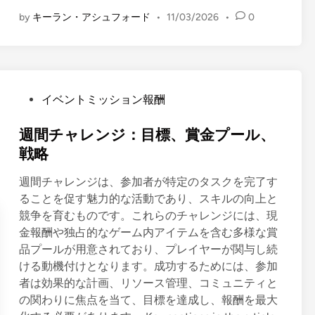
イ
by
キーラン・アシュフォード
•
11/03/2026
•
0
ル
ド
パ
ス
限
P
イベントミッション報酬
定
o
エ
s
週間チャレンジ：目標、賞金プール、
モ
t
戦略
ー
e
ト
週間チャレンジは、参加者が特定のタスクを完了す
d
：
ることを促す魅力的な活動であり、スキルの向上と
i
デ
競争を育むものです。これらのチャレンジには、現
n
ザ
金報酬や独占的なゲーム内アイテムを含む多様な賞
イ
品プールが用意されており、プレイヤーが関与し続
ン
ける動機付けとなります。成功するためには、参加
、
者は効果的な計画、リソース管理、コミュニティと
シ
の関わりに焦点を当て、目標を達成し、報酬を最大
ー