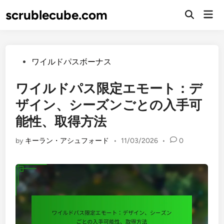
Skip
scrublecube.com
Mai
to
Open
Men
Search
content
Posted
ワイルドパスボーナス
in
ワイルドパス限定エモート：デ
ザイン、シーズンごとの入手可
能性、取得方法
by
キーラン・アシュフォード
•
11/03/2026
•
0