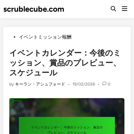
Skip
scrublecube.com
Mai
to
Open
Men
Search
content
Posted
イベントミッション報酬
in
イベントカレンダー：今後のミ
ッション、賞品のプレビュー、
スケジュール
by
キーラン・アシュフォード
•
19/02/2026
•
0