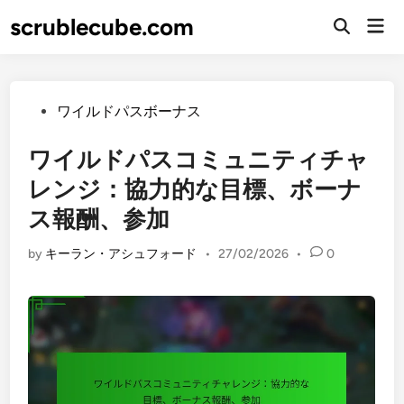
Skip
scrublecube.com
Mai
to
Open
Men
Search
content
Posted
ワイルドパスボーナス
in
ワイルドパスコミュニティチャ
レンジ：協力的な目標、ボーナ
ス報酬、参加
by
キーラン・アシュフォード
•
27/02/2026
•
0