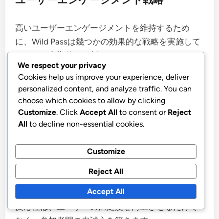
高いユーザーエンゲージメントを維持するため
に、Wild Passは幾つかの効果的な戦略を実施して
います。定期的な更新とコミュニケーションは、
We respect your privacy
参加者に進行中のチャレンジや今後のイベントに
Cookies help us improve your experience, deliver
ついての情報を提供します。この積極的なアプロ
personalized content, and analyze traffic. You can
ーチは、コミュニティ内の関心と興奮を維持する
choose which cookies to allow by clicking
のに役立ちます。
Customize
. Click
Accept All
to consent or
Reject
All
to decline non-essential cookies.
さらに、Wild Passはユーザーからのフィードバッ
Customize
クを奨励し、今後のチャレンジを改善します。コ
ミュニティを開発プロセスに積極的に関与させる
Reject All
ことで、プラットフォームはユーザーの好みや興
Accept All
味により適したチャレンジを調整できます。この
反応性は、ユーザーの満足度を向上させるだけで