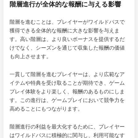
階層進行が全体的な報酬に与える影響
階層を進むことは、プレイヤーがワイルドパスで
獲得できる全体的な報酬に大きな影響を与えま
す。高い階層は、より良いボーナスを提供するだ
けでなく、シーズンを通じて収集した報酬の価値
も向上させます。
一貫して階層を進むプレイヤーは、より広範なア
イテムや特典を受け取ることが期待でき、ゲーム
プレイ体験をより楽しく、報酬のあるものにしま
す。この進行は、ゲームプレイにおいて競争力を
高めることにもつながります。
階層進行の利益を最大化するために、プレイヤー
はワイルドパスに積極的に関与し、利用可能なす