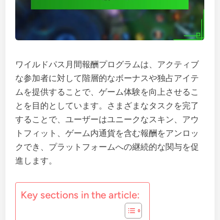
ワイルドパス月間報酬プログラムは、アクティブ
な参加者に対して階層的なボーナスや独占アイテ
ムを提供することで、ゲーム体験を向上させるこ
とを目的としています。さまざまなタスクを完了
することで、ユーザーはユニークなスキン、アウ
トフィット、ゲーム内通貨を含む報酬をアンロッ
クでき、プラットフォームへの継続的な関与を促
進します。
Key sections in the article: