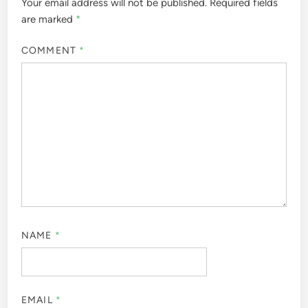
Your email address will not be published.
Required fields
are marked
*
COMMENT
*
NAME
*
EMAIL
*