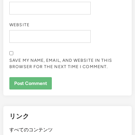
WEBSITE
SAVE MY NAME, EMAIL, AND WEBSITE IN THIS
BROWSER FOR THE NEXT TIME I COMMENT.
リンク
すべてのコンテンツ