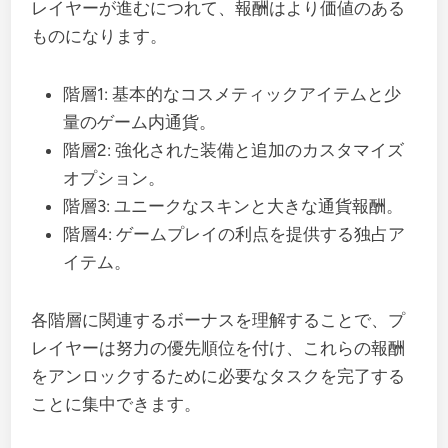
レイヤーが進むにつれて、報酬はより価値のある
ものになります。
階層1: 基本的なコスメティックアイテムと少
量のゲーム内通貨。
階層2: 強化された装備と追加のカスタマイズ
オプション。
階層3: ユニークなスキンと大きな通貨報酬。
階層4: ゲームプレイの利点を提供する独占ア
イテム。
各階層に関連するボーナスを理解することで、プ
レイヤーは努力の優先順位を付け、これらの報酬
をアンロックするために必要なタスクを完了する
ことに集中できます。