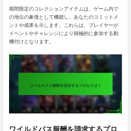
期間限定のコレクションアイテムは、ゲーム内で
の地位の象徴として機能し、あなたのコミットメ
ントや成果を示します。これらは、プレイヤーが
イベントやチャレンジにより積極的に参加する動
機付けとなります。
ワイルドパス報酬を請求するプロ