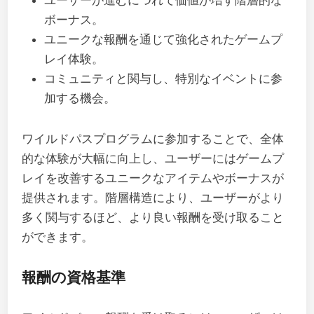
ユーザーが進むにつれて価値が増す階層的な
ボーナス。
ユニークな報酬を通じて強化されたゲームプ
レイ体験。
コミュニティと関与し、特別なイベントに参
加する機会。
ワイルドパスプログラムに参加することで、全体
的な体験が大幅に向上し、ユーザーにはゲームプ
レイを改善するユニークなアイテムやボーナスが
提供されます。階層構造により、ユーザーがより
多く関与するほど、より良い報酬を受け取ること
ができます。
報酬の資格基準