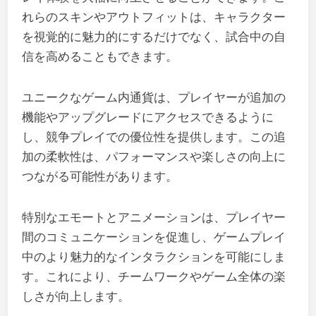
れらのスキンやアウトフィットは、キャラクター
を視覚的に魅力的にするだけでなく、試合中の自
信を高めることもできます。
ユニークなゲーム内通貨は、プレイヤーが追加の
機能やアップグレードにアクセスできるように
し、競争プレイでの優位性を提供します。この追
加の柔軟性は、パフォーマンスや楽しさの向上に
つながる可能性があります。
特別なエモートとアニメーションは、プレイヤー
間のコミュニケーションを促進し、ゲームプレイ
中のより魅力的なインタラクションを可能にしま
す。これにより、チームワークやゲーム全体の楽
しさが向上します。