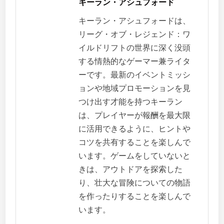
キーラン・アシュフォード
キーラン・アシュフォードは、
リーグ・オブ・レジェンド：ワ
イルドリフトの世界に深く没頭
する情熱的なゲーマー兼ライタ
ーです。最新のイベントミッシ
ョンや地域プロモーションを見
つけ出す才能を持つキーラン
は、プレイヤーが報酬を最大限
に活用できるように、ヒントや
コツを共有することを楽しんで
います。ゲームをしていないと
きは、アウトドアを探索した
り、壮大な冒険についての物語
を作ったりすることを楽しんで
います。